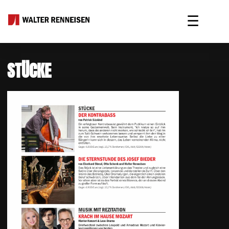
☰
STÜCKE